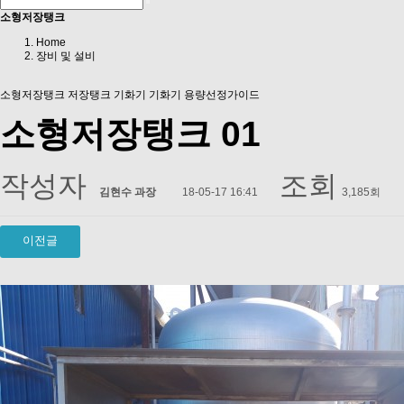
소형저장탱크
Home
장비 및 설비
소형저장탱크
저장탱크
기화기
기화기 용량선정가이드
소형저장탱크 01
작성자
조회
김현수 과장
18-05-17 16:41
3,185회
이전글