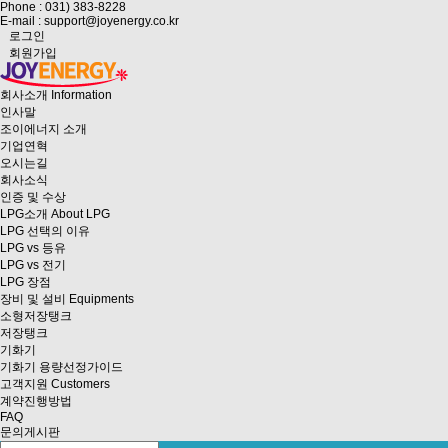
Phone : 031) 383-8228
E-mail : support@joyenergy.co.kr
로그인
회원가입
회사소개
Information
인사말
조이에너지 소개
기업연혁
오시는길
회사소식
인증 및 수상
LPG소개
About LPG
LPG 선택의 이유
LPG vs 등유
LPG vs 전기
LPG 장점
장비 및 설비
Equipments
소형저장탱크
저장탱크
기화기
기화기 용량선정가이드
고객지원
Customers
계약진행방법
FAQ
문의게시판