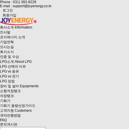
Phone : 031) 383-8228
E-mail : support@joyenergy.co.kr
로그인
회원가입
회사소개
Information
인사말
조이에너지 소개
기업연혁
오시는길
회사소식
인증 및 수상
LPG소개
About LPG
LPG 선택의 이유
LPG vs 등유
LPG vs 전기
LPG 장점
장비 및 설비
Equipments
소형저장탱크
저장탱크
기화기
기화기 용량선정가이드
고객지원
Customers
계약진행방법
FAQ
문의게시판