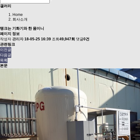
갤러리
Home
회사소개
탱크는 기화기와 한 몸이니
페이지 정보
작성자
관리자
18-05-25 16:39
조회
49,947회
댓글
0건
관련링크
이전글
다음글
목록
본문